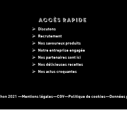
Accès Rapide
Discutons
Recrutement
Nos savoureux produits
Notre entreprise engagée
Nos partenaires sont ici
Nos délicieuses recettes
Nos actus croquantes
chon 2021 —
Mentions légales
—
CGV
—
Politique de cookies
—
Données 