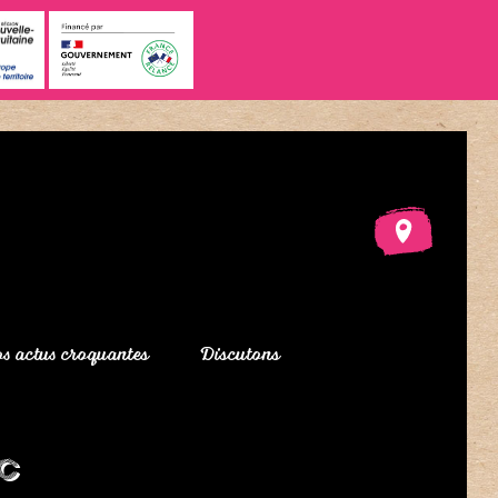
s actus croquantes
Discutons
c