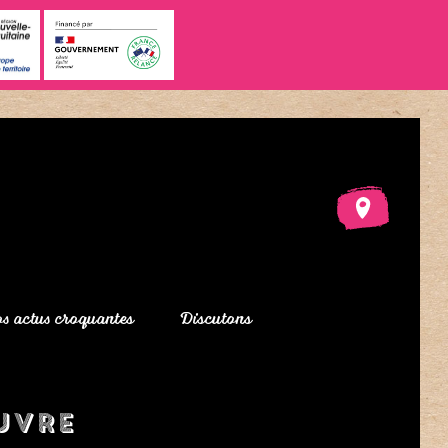
s actus croquantes
Discutons
uvre