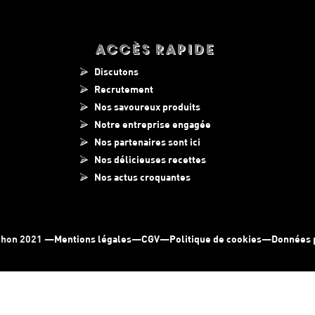
Accès Rapide
Discutons
Recrutement
Nos savoureux produits
Notre entreprise engagée
Nos partenaires sont ici
Nos délicieuses recettes
Nos actus croquantes
chon 2021 —
Mentions légales
—
CGV
—
Politique de cookies
—
Données 