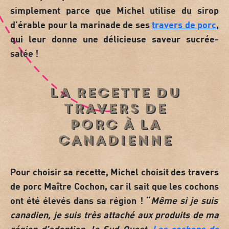
simplement parce que Michel utilise du
sirop
d’érable
pour la marinade de ses
travers de porc
,
qui leur donne une délicieuse saveur sucrée-
salée !
La recette du
travers de
porc à la
canadienne
Pour choisir sa recette, Michel choisit des
travers
de porc Maître Cochon
, car il sait que les
cochons
ont été élevés dans sa région ! “
Même si je suis
canadien, je suis très attaché aux produits de ma
région d’adoption, le
Sud-Ouest.
Les cochons de