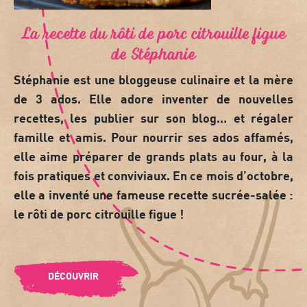
La recette du rôti de porc citrouille figue
de Stéphanie
Stéphanie est une
bloggeuse culinaire
et la mère
de 3 ados. Elle adore inventer de nouvelles
recettes, les publier sur son blog… et régaler
famille et amis. Pour nourrir ses ados affamés,
elle aime préparer de grands
plats au four
, à la
fois pratiques et conviviaux. En ce mois d’octobre,
elle a inventé une fameuse recette sucrée-salée :
le
rôti de porc citrouille figue
!
DÉCOUVRIR