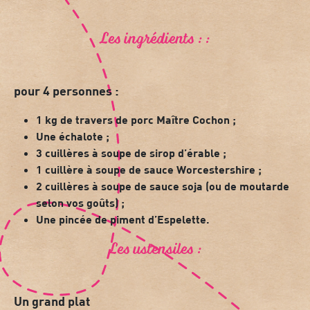
Les ingrédients : :
pour 4 personnes :
1 kg de
travers de porc Maître Cochon
;
Une échalote ;
3 cuillères à soupe de
sirop d’érable
;
1 cuillère à soupe de
sauce Worcestershire
;
2 cuillères à soupe de
sauce soja
(ou de moutarde
selon vos goûts) ;
Une pincée de
piment d’Espelette
.
Les ustensiles :
Un grand plat